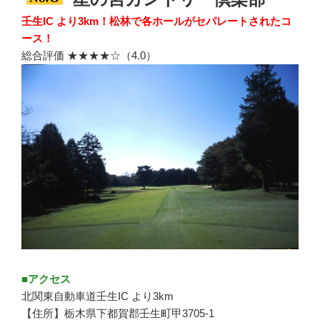
壬生IC より3km！松林で各ホールがセパレートされたコ
ース！
総合評価 ★★★★☆（4.0）
■アクセス
北関東自動車道壬生IC より3km
【住所】栃木県下都賀郡壬生町甲3705-1