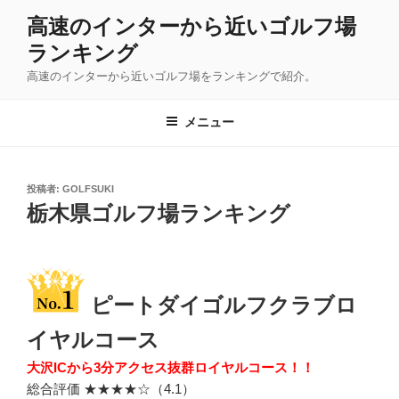
コ
高速のインターから近いゴルフ場
ン
ランキング
テ
ン
高速のインターから近いゴルフ場をランキングで紹介。
ツ
へ
メニュー
ス
キ
ッ
投
投稿者:
GOLFSUKI
プ
稿
栃木県ゴルフ場ランキング
日:
ピートダイゴルフクラブロ
イヤルコース
大沢ICから3分アクセス抜群ロイヤルコース！！
総合評価 ★★★★☆（4.1）