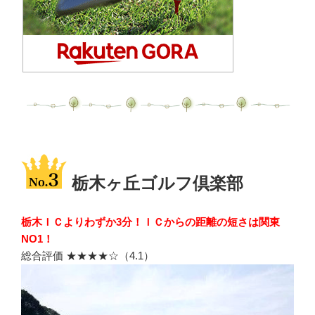
栃木ヶ丘ゴルフ倶楽部
栃木ＩＣよりわずか3分！ＩＣからの距離の短さは関東
NO1！
総合評価 ★★★★☆（4.1）