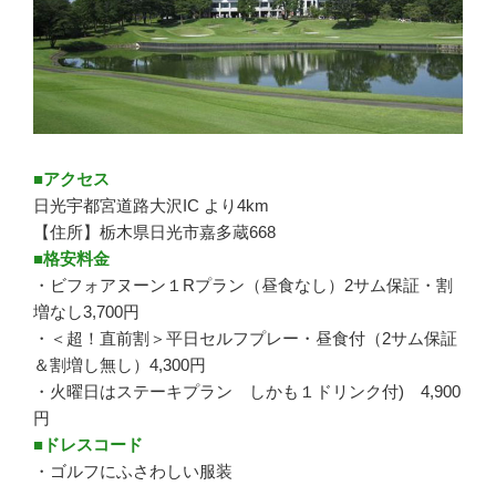
■アクセス
日光宇都宮道路大沢IC より4km
【住所】栃木県日光市嘉多蔵668
■格安料金
・ビフォアヌーン１Rプラン（昼食なし）2サム保証・割
増なし3,700円
・＜超！直前割＞平日セルフプレー・昼食付（2サム保証
＆割増し無し）4,300円
・火曜日はステーキプラン しかも１ドリンク付) 4,900
円
■ドレスコード
・ゴルフにふさわしい服装