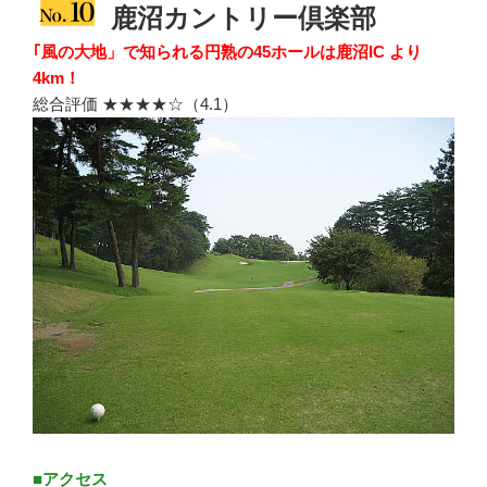
鹿沼カントリー倶楽部
｢風の大地」で知られる円熟の45ホールは鹿沼IC より
4km！
総合評価 ★★★★☆（4.1）
■アクセス