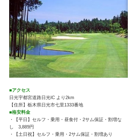
■アクセス
日光宇都宮道路日光IC より2km
【住所】栃木県日光市七里1333番地
■格安料金
・【平日】セルフ・乗用・昼食付・2サム保証・割増な
し 3,889円
・【土日祝】セルフ・乗用・2サム保証・割増あり