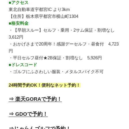
■アクセス
東北自動車道宇都宮IC より3km
【住所】栃木県宇都宮市横山町1304
■格安料金
・【早朝スルー】セルフ・乗用・2サム保証・割増なし
3,612円
・おかげさまで20周年！感謝デーセルフ・昼食付 4,723
円
・平日セルフ昼付★2B保証・割増なし 5,926円
■ドレスコード
・ゴルフにふさわしい服装・メタルスパイク不可
24時間予約OK！便利なネット予約！
⇒ 楽天GORAで予約！
⇒ GDOで予約！
⇒じゃらんゴルフで予約！