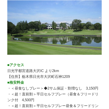
■アクセス
日光宇都宮道路大沢IC より2km
【住所】栃木県日光市大沢町石神1209
■格安料金
・＜昼食なしプレー＞◆2サム保証・割増なし 3,150円
・＜超！直前割＞平日セルフプレー（昼食＆フリードリ
ンク付 4,500円
・＜超！直前割＞平日セルフプレー昼食＆フリードリン